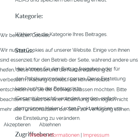
Kategorie:
Wählen Sie die Kategorie Ihres Beitrages.
Wir benutzen Cookies
Wir nutzen Cookies auf unserer Website. Einige von ihnen
Status:
sind essenziell für den Betrieb der Seite, während andere uns
Hier können Sie den Beitrag freigeben oder für
helfen, diese Website und die Nutzererfahrung zu
den Publikumsverkehr sperren. Diese Einstellung
verbessern (Tracking Cookies). Sie können selbst
kann auch in der Beitragsliste
entscheiden, ob Sie die Cookies zulassen möchten. Bitte
(Gesamtübersicht) verändert werden, einfach
beachten Sie, dass bei einer Ablehnung womöglich nicht
den grünnen Haken/ roten Punkt anklicken um
mehr alle Funktionalitäten der Seite zur Verfügung stehen.
die Einstellung zu verändern.
Akzeptieren
Ablehnen
Zugriffsebene:
Weitere Informationen
|
Impressum