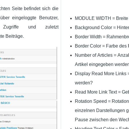
chten Seite befindet sich die
 über eingeloggte Benutzer,
MODULE WIDTH = Breite 
 Zugriffe und zuletzt
Background Color = Hinte
te Beiträge.
Border Width = Rahmenbre
Border Color = Farbe de
Number of Articles = Anza
Artikel eingegeben werden
Display Read More Links =
werden?
Read More Link Text = Geb
Rotation Speed = Rotation
einzelnen Darstellungen g
Pause zwischen den Wechs
Heading Text Color = Farb