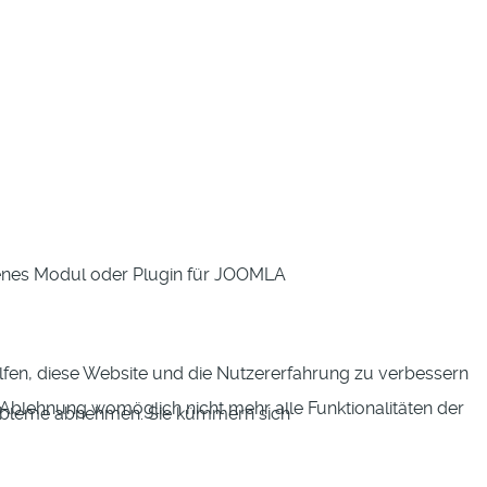
eigenes Modul oder Plugin für JOOMLA
elfen, diese Website und die Nutzererfahrung zu verbessern
r Ablehnung womöglich nicht mehr alle Funktionalitäten der
Probleme abnehmen. Sie kümmern sich