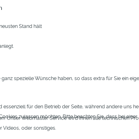
n
neusten Stand hält
anlegt.
Sie ganz spezielle Wünsche haben, so dass extra für Sie ein 
d essenziell für den Betrieb der Seite, während andere uns h
e Cookies zulassen möchten. Bitte beachten Sie, dass bei eine
men! Unser Webmaster Service wird Ihnen alle technischen 
er Videos, oder sonstiges.