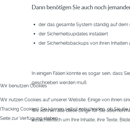
Dann benötigen Sie auch noch jemande
der das gesamte System ständig auf dem 
der Sicherheitsupdates installiert
der Sicherheitsbackups von ihren Inhalten 
In einigen Fällen könnte es sogar sein, dass 
geschrieben werden muß.
Wir benutzen Cookies
Wir nutzen Cookies auf unserer Website. Einige von ihnen sin
(Tracking Cookies). Sie können selbst entscheiden, ob Sie di
Wir können alle diese Dinge für Sie überneh
Seite zur Verfügung stehen.
ausschließlich um Ihre Inhalte, ihre Texte, Bild