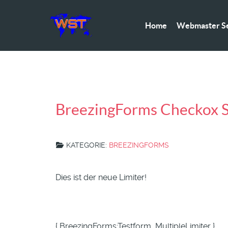
Home
Webmaster Se
BreezingForms Checkox Se
KATEGORIE:
BREEZINGFORMS
Dies ist der neue Limiter!
{ BreezingForms:Testform_MultipleLimiter }