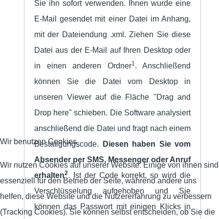
Sie ihn sofort verwenden. Ihnen wurde eine
E-Mail gesendet mit einer Datei im Anhang,
mit der Dateiendung .xml. Ziehen Sie diese
Datei aus der E-Mail auf Ihren Desktop oder
1
in einen anderen Ordner
. Anschließend
können Sie die Datei vom Desktop in
unseren Viewer auf die Fläche "Drag and
Drop here" schieben. Die Software analysiert
anschließend die Datei und fragt nach einem
Wir benutzen Cookies
Bestätigungscode.
Diesen haben Sie vom
Absender per SMS, Messenger oder Anruf
Wir nutzen Cookies auf unserer Website. Einige von ihnen sind
2
erhalten
. Ist der Code korrekt, so wird die
essenziell für den Betrieb der Seite, während andere uns
Verschlüsselung aufgehoben und Sie
helfen, diese Website und die Nutzererfahrung zu verbessern
können das Passwort mit einigen Klicks in
(Tracking Cookies). Sie können selbst entscheiden, ob Sie die