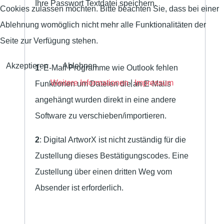
Ihre Passwort Textdatei speichern.
Cookies zulassen möchten. Bitte beachten Sie, dass bei einer
Ablehnung womöglich nicht mehr alle Funktionalitäten der
Seite zur Verfügung stehen.
Akzeptieren
Ablehnen
1
: E-Mail Programme wie Outlook fehlen
Weitere Informationen
|
Impressum
Funktionen um Dateien die an E-Mails
angehängt wurden direkt in eine andere
Software zu verschieben/importieren.
2
: Digital ArtworX ist nicht zuständig für die
Zustellung dieses Bestätigungscodes. Eine
Zustellung über einen dritten Weg vom
Absender ist erforderlich.