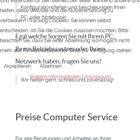
sind essenziell für den Betrieb der Seite, während andere uns
Konfigurationsfehler und beschleunigen Ihren
helfen, diese Website und die Nutzererfahrung zu
PC oder Notebook!
verbessern (Tracking Cookies). Sie können selbst
entscheiden, ob Sie die Cookies zulassen möchten. Bitte
Egal welche Sorgen Sie mit Ihrem PC,
beachten Sie, dass bei einer Ablehnung womöglich nicht
Ihrem Betriebssystem oder Ihrem
mehr alle Funktionalitäten der Seite zur Verfügung stehen.
Netzwerk haben, fragen Sie uns!
Akzeptieren
Ablehnen
Weitere Informationen
|
Impressum
Wir helfen gern, schnell und zuverlässig!
Preise Computer Service
Für alle Beratungen und Arbeiten an Ihren